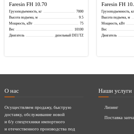
Faresin
FH 10.70
Faresin
FH 10
7000
Грузоподъемность, кг
Грузоподъемность, к
9.5
Высота подъема, м
Высота подъема, м
75
Мощность, кВт
Мощность, кВт
10100
Вес
Вес
дизельный DEUTZ
Двигатель
Двигатель
О нас
Наши услуги
Осуществляем продажу, быструю
Лизинг
доставку, обслуживание новой
Поставка запч
и б/у спецтехники импортного
и отечественного производства под