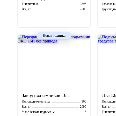
3395
Тип питания
Рабочая вы
7800
Вес, кг
Грузоподъе
Габариты 
Новая техника
Завод подъемников
16Н
JLG
E6
360
Грузоподъемность, кг
Грузоподъе
2690
Вес, кг
Вес, кг
16
Макс. высота подъема, м
Тип питан