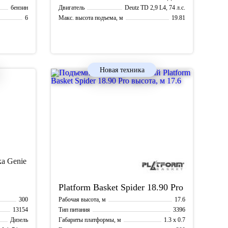
бензин
Deutz TD 2,9 L4, 74 л.с.
Двигатель
6
19.81
Макс. высота подъема, м
21.81
Рабочая высота, м
Новая техника
Platform Basket
Spider 18.90 Pro
300
17.6
Рабочая высота, м
13154
3396
Тип питания
Дизель
1.3 x 0.7
Габариты платформы, м