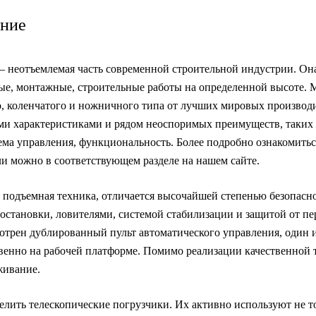
ание
– неотъемлемая часть современной строительной индустрии. Он
ые, монтажные, строительные работы на определенной высоте. 
, коленчатого и ножничного типа от лучших мировых производ
 характеристиками и рядом неоспоримых преимуществ, таких к
ема управления, функциональность. Более подробно ознакомитьс
и можно в соответствующем разделе на нашем сайте.
я подъемная техника, отличается высочайшей степенью безопасн
становки, ловителями, системой стабилизации и защитой от пе
отрен дублированный пульт автоматического управления, один и
твенно на рабочей платформе. Помимо реализации качественной 
живание.
лить телескопические погрузчики. Их активно используют не т