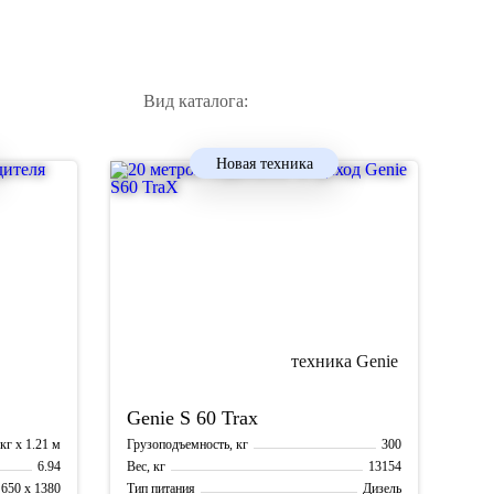
Вид каталога:
Новая техника
Genie
S 60 Trax
кг х 1.21 м
300
Грузоподъемность, кг
6.94
13154
Вес, кг
 650 х 1380
Дизель
Тип питания