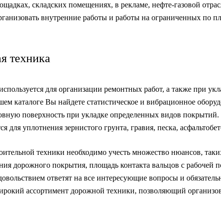
ощадках, складских помещениях, в рекламе, нефте-газовой отра
организовать внутренние работы и работы на ограниченных по п
я техника
спользуется для организации ремонтных работ, а также при ук
шем каталоге Вы найдете статистическое и вибрационное оборуд
овную поверхность при укладке определенных видов покрытий
ся для уплотнения зернистого грунта, гравия, песка, асфальтобе
ительной техники необходимо учесть множество нюансов, таких
ения дорожного покрытия, площадь контакта вальцов с рабочей
овольствием ответят на все интересующие вопросы и обязательн
ирокий ассортимент дорожной техники, позволяющий организов