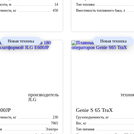
14
сота, м
Тип топлива
450
мность, кг
Вместимость топливного бака, л
2,30 х 1,18
платформы
Новая техника
Новая техника
00JP
Genie
S 65 TraX
230
мность, кг
Грузоподъемность, кг
7965
Вес, кг
Электро
ия
Тип питания