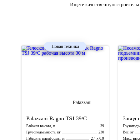
Ищете качественную строительн
Новая техника
Palazzani
Ragno TSJ 39/C
Завод 
39
Рабочая высота, м
Грузоподъе
230
Грузоподъемность, кг
Вес, кг
2.4 x 0.9
Габариты платформы, м
Макс. выс