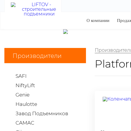
О компании
Прода
Производител
Производители
Platfo
SAFI
NiftyLift
Genie
Haulotte
Завод Подъемников
САМАС