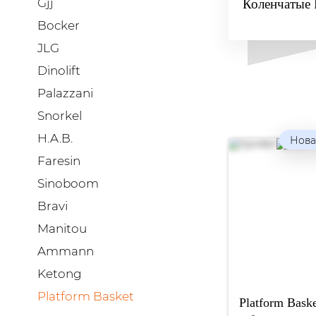
Gjj
Коленчатые P
Bocker
JLG
Dinolift
Palazzani
Snorkel
H.A.B.
Нова
Faresin
Sinoboom
Bravi
Manitou
Ammann
Ketong
Platform Basket
Platform Bask