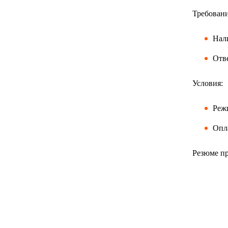
Требовани
Нали
Отве
Условия:
Режи
Опла
Резюме пр