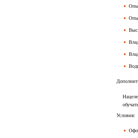
Опыт
Опы
Высш
Влад
Вла
Води
Дополнит
Нацеле
обучат
Условия:
Офо