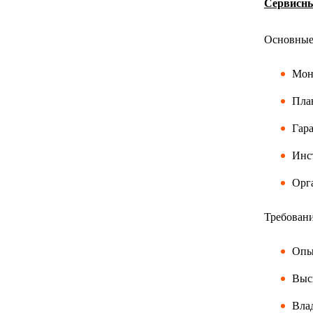
Сервисн
Основные 
Мон
Пла
Гар
Инс
Орга
Требовани
Опы
Высш
Вла