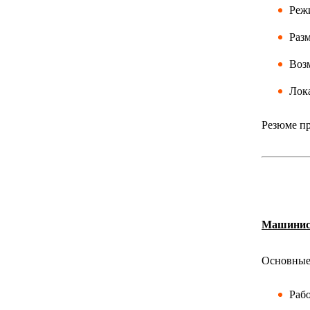
Режи
Разм
Воз
Лока
Резюме пр
Машинист
Основные 
Раб