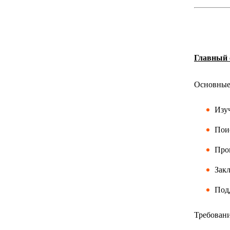
Главный 
Основные 
Изу
Пои
Про
Закл
Подд
Требовани