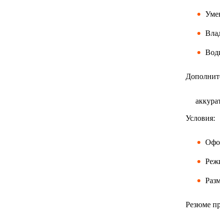
Умен
Вла
Вод
Дополнит
аккура
Условия:
Офо
Режи
Разм
Резюме пр