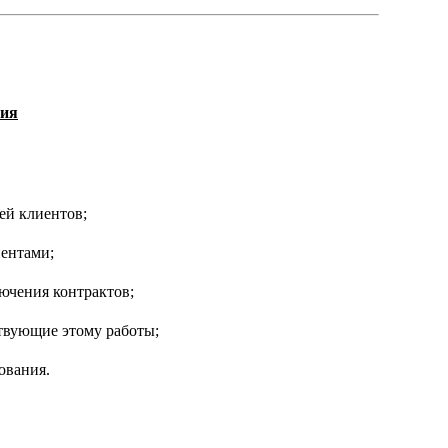
ния
ей клиентов;
иентами;
ючения контрактов;
ствующие этому работы;
ования.