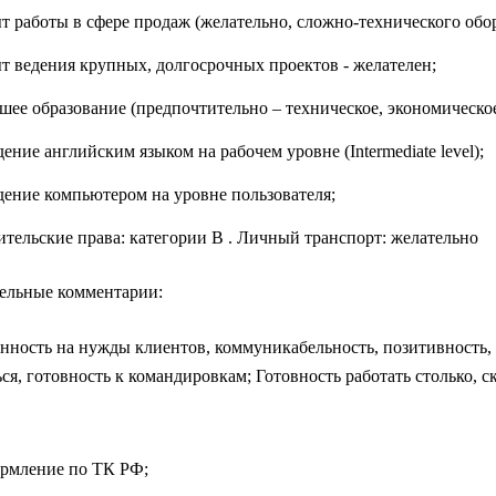
 работы в сфере продаж (желательно, сложно-технического обору
т ведения крупных, долгосрочных проектов - желателен;
ее образование (предпочтительно – техническое, экономическое
ение английским языком на рабочем уровне (Intermediate level);
дение компьютером на уровне пользователя;
тельские права: категории B . Личный транспорт: желательно
ельные комментарии:
нность на нужды клиентов, коммуникабельность, позитивность, э
ься, готовность к командировкам; Готовность работать столько, с
рмление по ТК РФ;