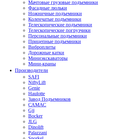
Мачтовые грузовые подъемники
Фасадные люльки
Ножничные подъемники
Коленчатые подъемники
Телескопические подъемники
Телескопические погрузчики
Персональные подъемники
Прицепные подъемники
Виброплиты
Дорожные катки
Миниэкскаваторы
Мини-краны
Производители
SAFI
NiftyLift
Genie
Haulotte
Завод Подъемников
САМАС
Gjj
Bocker
JLG
Dinolift
Palazzani
Snorkel