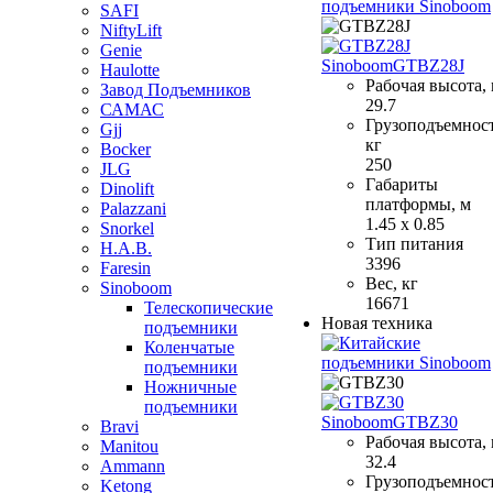
SAFI
NiftyLift
Genie
Sinoboom
GTBZ28J
Haulotte
Рабочая высота,
Завод Подъемников
29.7
САМАС
Грузоподъемност
Gjj
кг
Bocker
250
JLG
Габариты
Dinolift
платформы, м
Palazzani
1.45 x 0.85
Snorkel
Тип питания
H.A.B.
3396
Faresin
Вес, кг
Sinoboom
16671
Телескопические
Новая техника
подъемники
Коленчатые
подъемники
Ножничные
подъемники
Sinoboom
GTBZ30
Bravi
Рабочая высота,
Manitou
32.4
Ammann
Грузоподъемност
Ketong