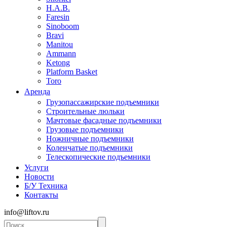
H.A.B.
Faresin
Sinoboom
Bravi
Manitou
Ammann
Ketong
Platform Basket
Toro
Аренда
Грузопассажирские подъемники
Строительные люльки
Мачтовые фасадные подъемники
Грузовые подъемники
Ножничные подъемники
Коленчатые подъемники
Телескопические подъемники
Услуги
Новости
Б/У Техника
Контакты
info@liftov.ru