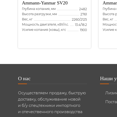
Ammann-Yanmar
SV20
Amman
Глубина копания, мм
Глубина 
2482
Высота разгрузки, мм
Высота р
2761
Вес, кг
Вес, кг
2260/2125
Мощность двигателя, кВт/л.с.
Мощность
13.4/18.2
Усилие копания (ковш), кгс
Усилие к
1900
О нас
Наши у
Осуществляем продажу, быструю
Лизи
доставку, обслуживание новой
Поста
и б/у спецтехники импортного
и отечественного производства