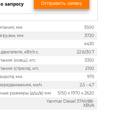
Отправить заявку
о запросу
Вы получите коммерческое предложение
опания, мм
3500
с актуальными ценами, сроками поставки,
дополнительной информацией по
згрузки, мм
3720
гарантийному и сервисному
4430
обслуживанию приобретаемой у нас
вигателя, кВт/л.с.
22.6/30.7
техники.
ания (ковш), кгс
3350
ания (стрела), кгс
2150
ворота, мм.
975
передвижения, км/ч
2,5 - 4,7
ные размеры (д/ш/в) мм
5150 x 1970 x 2620
Yanmar Diesel 3TNV88-
XBVA