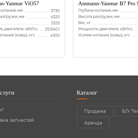
n-Yanmar
ViO57
Ammann-Yanmar
B7 Pro 
копания, мм
Глубина копания, мм
3730
азгрузки, мм
Высота разгрузки, мм
4320
Вес, кг
5325
 двигателя, кВт/л.с.
Мощность двигателя, кВт/л.с.
29.5/40.1
опания (ковш), кгс
Усилие копания (ковш), кгс
4300
слуги
Каталог
нг
Продажа
Б/У Те
вка запчастей
Аренда