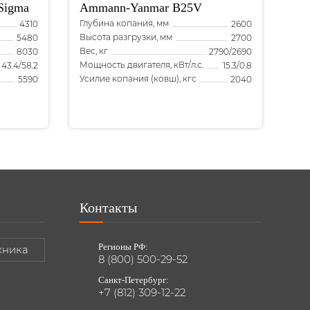
Sigma
Ammann-Yanmar
B25V
Глубина копания, мм
4310
2600
Высота разгрузки, мм
5480
2700
Вес, кг
8030
2790/2690
Мощность двигателя, кВт/л.с.
43.4/58.2
15.3/0.8
Усилие копания (ковш), кгс
5590
2040
Контакты
Регионы РФ:
хника
8 (800) 500-29-52
Санкт-Петербург:
+7 (812) 309-12-22