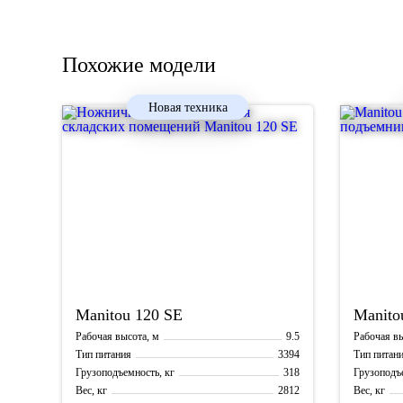
Похожие модели
Новая техника
Manitou
120 SE
Manito
9.5
Рабочая высота, м
Рабочая вы
3394
Тип питания
Тип питан
318
Грузоподъемность, кг
Грузоподъе
2812
Вес, кг
Вес, кг