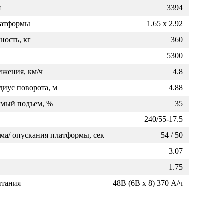
дополнительной информацией по
я
3394
гарантийному и сервисному
латформы
1.65 x 2.92
обслуживанию приобретаемой у нас
ность, кг
360
техники.
5300
ижения, км/ч
4.8
иус поворота, м
4.88
емый подъем, %
35
240/55-17.5
ма/ опускания платформы, сек
54 / 50
3.07
1.75
итания
48В (6В x 8) 370 А/ч