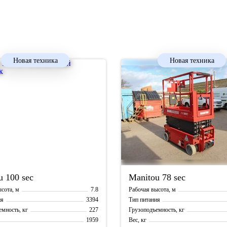
Новая техника
Новая техника
u
100 sec
Manitou
78 sec
7.8
сота, м
Рабочая высота, м
3394
ия
Тип питания
227
мность, кг
Грузоподъемность, кг
1959
Вес, кг