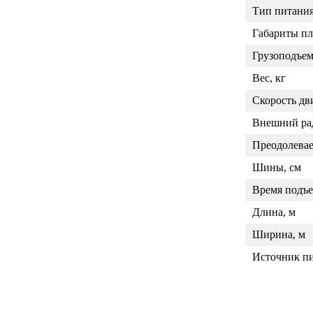
Тип питани
Габариты п
Грузоподъем
Вес, кг
Скорость дв
Внешний рад
Преодолева
Шины, см
Время подъе
Длина, м
Ширина, м
Источник п