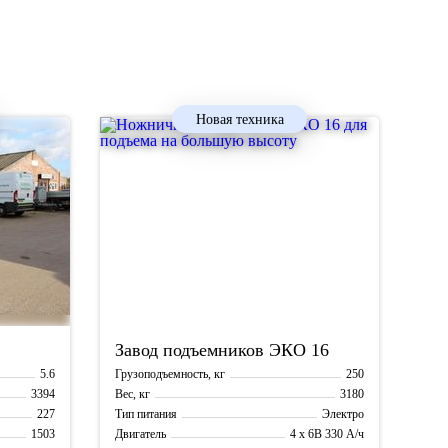
Новая техника
Завод подъемников
ЭКО 16
5.6
250
Грузоподъемность, кг
3394
3180
Вес, кг
227
Электро
Тип питания
1503
4 х 6В 330 А/ч
Двигатель