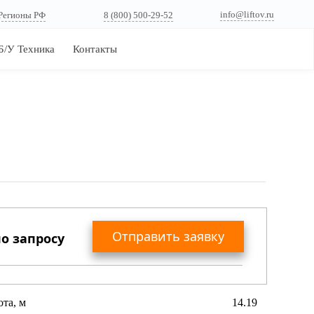
info@liftov.ru
Регионы РФ
8 (800) 500-29-52
Б/У Техника
Контакты
Отправить заявку
о запросу
Вы получите коммерческое предложение
ота, м
14.19
с актуальными ценами, сроками поставки,