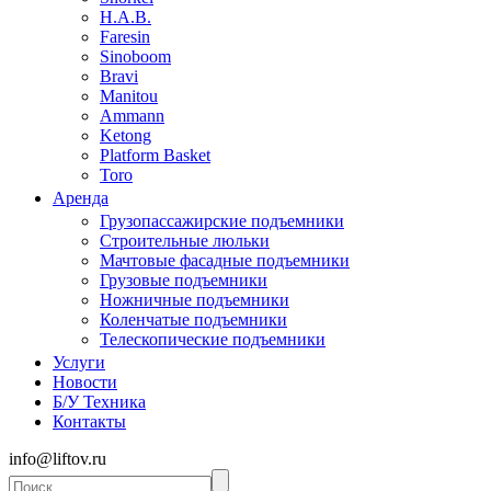
H.A.B.
Faresin
Sinoboom
Bravi
Manitou
Ammann
Ketong
Platform Basket
Toro
Аренда
Грузопассажирские подъемники
Строительные люльки
Мачтовые фасадные подъемники
Грузовые подъемники
Ножничные подъемники
Коленчатые подъемники
Телескопические подъемники
Услуги
Новости
Б/У Техника
Контакты
info@liftov.ru