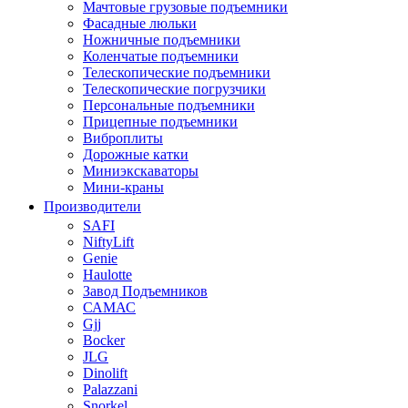
Мачтовые грузовые подъемники
Фасадные люльки
Ножничные подъемники
Коленчатые подъемники
Телескопические подъемники
Телескопические погрузчики
Персональные подъемники
Прицепные подъемники
Виброплиты
Дорожные катки
Миниэкскаваторы
Мини-краны
Производители
SAFI
NiftyLift
Genie
Haulotte
Завод Подъемников
САМАС
Gjj
Bocker
JLG
Dinolift
Palazzani
Snorkel