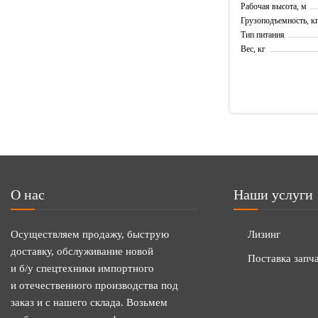
Рабочая высота, м
Грузоподъемность, к
Тип питания
Вес, кг
О нас
Наши услуги
Осуществляем продажу, быструю
Лизинг
доставку, обслуживание новой
Поставка запч
и б/у спецтехники импортного
и отечественного производства под
заказ и с нашего склада. Возьмем