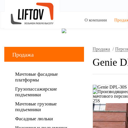
О компании
Прода
Продажа
/
Персо
Продажа
Genie 
Мачтовые фасадные
платформы
Грузопассажирские
подъемники
Мачтовые грузовые
подъемники
Фасадные люльки
Ножничные подъемники