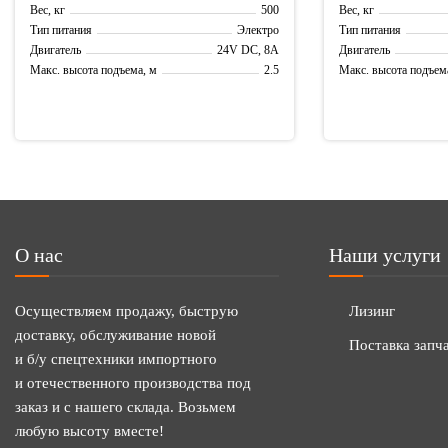
500
Вес, кг
Вес, кг
Электро
Тип питания
Тип питания
24V DC, 8A
Двигатель
Двигатель
2.5
Макс. высота подъема, м
Макс. высота подъем
4.5
Рабочая высота, м
Рабочая высота, м
О нас
Наши услуги
Осуществляем продажу, быструю
Лизинг
доставку, обслуживание новой
Поставка запч
и б/у спецтехники импортного
и отечественного производства под
заказ и с нашего склада. Возьмем
любую высоту вместе!