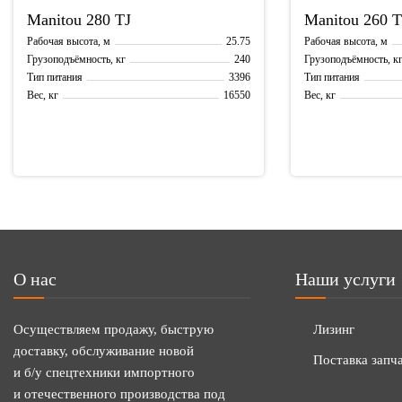
Manitou
280 TJ
Manitou
260 
25.75
Рабочая высота, м
Рабочая высота, м
240
Грузоподъёмность, кг
Грузоподъёмность, к
3396
Тип питания
Тип питания
16550
Вес, кг
Вес, кг
О нас
Наши услуги
Осуществляем продажу, быструю
Лизинг
доставку, обслуживание новой
Поставка запч
и б/у спецтехники импортного
и отечественного производства под