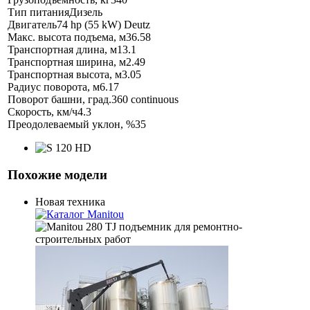
Тип питания
Дизель
Двигатель
74 hp (55 kW) Deutz
Макс. высота подъема, м
36.58
Транспортная длина, м
13.1
Транспортная ширина, м
2.49
Транспортная высота, м
3.05
Радиус поворота, м
6.17
Поворот башни, град.
360 continuous
Скорость, км/ч
4.3
Преодолеваемый уклон, %
35
Похожие модели
Новая техника