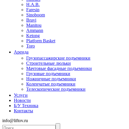
H.A.B.
Faresin
Sinoboom
Bravi
Manitou
Ammann
Ketong
Platform Basket
Toro
Аренда
Грузопассажирские подъемники
Строительные люльки
Мачтовые фасадные подъемники
Грузовые подъемники
Ножничные подъемники
Коленчатые подъемники
Телескопические подъемники
Услуги
Новости
Б/У Техника
Контакты
info@liftov.ru