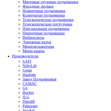
Мачтовые грузовые подъемники
Фасадные люльки
Ножничные подъемники
Коленчатые подъемники
Телескопические подъемники
Телескопические погрузчики
Персональные подъемники
Прицепные подъемники
Виброплиты
Дорожные катки
Миниэкскаваторы
Мини-краны
Производители
SAFI
NiftyLift
Genie
Haulotte
Завод Подъемников
САМАС
Gjj
Bocker
JLG
Dinolift
Palazzani
Snorkel