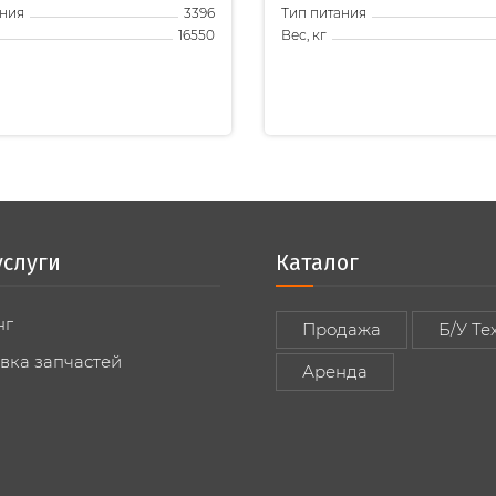
ания
Тип питания
3396
Вес, кг
16550
услуги
Каталог
нг
Продажа
Б/У Те
вка запчастей
Аренда