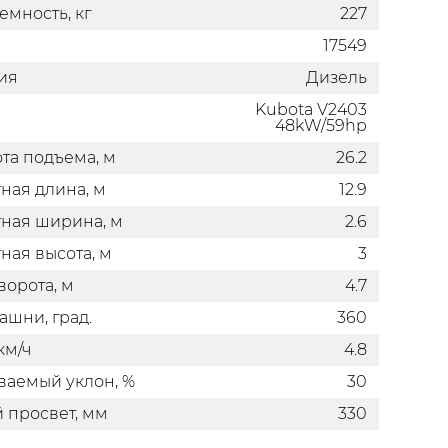
дополнительной информацией по
емность, кг
227
гарантийному и сервисному
17549
обслуживанию приобретаемой у нас
ия
Дизель
техники.
Kubota V2403
48kW/59hp
ота подъема, м
26.2
ная длина, м
12.9
ная ширина, м
2.6
ная высота, м
3
ворота, м
4.7
ашни, град.
360
км/ч
4.8
аемый уклон, %
30
 просвет, мм
330