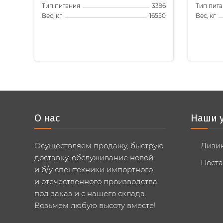
Тип питания
Тип пит
3396
Вес, кг
Вес, кг
16550
О нас
Наши 
Осуществляем продажу, быструю
Лизи
доставку, обслуживание новой
Поста
и б/у спецтехники импортного
и отечественного производства
под заказ и с нашего склада.
Возьмем любую высоту вместе!