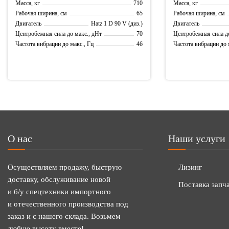
710
Масса, кг
Масса, кг
65
Рабочая ширина, см
Рабочая ширина, см
Hatz 1 D 90 V (диз.)
Двигатель
Двигатель
70
Центробежная сила до макс., дНт
Центробежная сила д
46
Частота вибрации до макс., Гц
Частота вибрации до 
О нас
Наши услуги
Осуществляем продажу, быструю
Лизинг
доставку, обслуживание новой
Поставка запч
и б/у спецтехники импортного
и отечественного производства под
заказ и с нашего склада. Возьмем
любую высоту вместе!