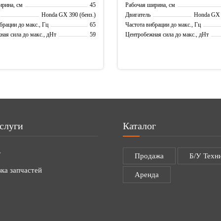
45
ирина, см
Рабочая ширина, см
Honda GX 390 (бенз.)
Honda GX 3
Двигатель
65
брации до макс., Гц
Частота вибрации до макс., Гц
59
ая сила до макс., дНт
Центробежная сила до макс., дНт
слуги
Каталог
г
Продажа
Б/У Техн
ка запчастей
Аренда