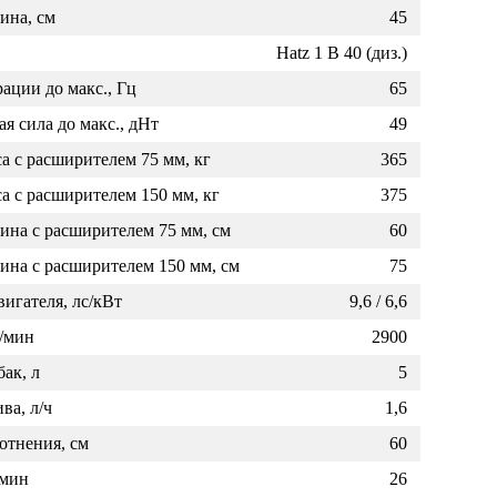
дополнительной информацией по
ина, см
45
гарантийному и сервисному
Hatz 1 B 40 (диз.)
обслуживанию приобретаемой у нас
ации до макс., Гц
65
техники.
я сила до макс., дНт
49
са с расширителем 75 мм, кг
365
са с расширителем 150 мм, кг
375
ина с расширителем 75 мм, см
60
ина с расширителем 150 мм, см
75
игателя, лс/кВт
9,6 / 6,6
/мин
2900
ак, л
5
ва, л/ч
1,6
отнения, см
60
/мин
26