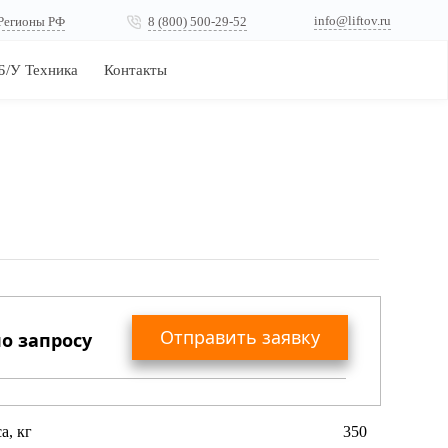
info@liftov.ru
Регионы РФ
8 (800) 500-29-52
Б/У Техника
Контакты
Отправить заявку
о запросу
Вы получите коммерческое предложение
а, кг
350
с актуальными ценами, сроками поставки,