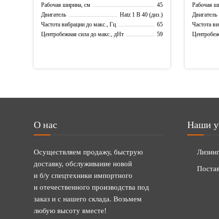
45
Рабочая ширина, см
Рабочая ш
Hatz 1 B 40 (диз.)
Двигатель
Двигатель
65
Частота вибрации до макс., Гц
Частота ви
59
Центробежная сила до макс., дНт
Центробежн
О нас
Наши у
Осуществляем продажу, быструю
Лизин
доставку, обслуживание новой
Постав
и б/у спецтехники импортного
и отечественного производства под
заказ и с нашего склада. Возьмем
любую высоту вместе!