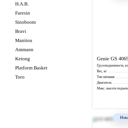
H.A.B.
Faresin
Sinoboom
Bravi
Manitou
Ammann
Genie
GS 406
Ketong
Грузоподъемность, к
Platform Basket
Вес, кг
Toro
Тип питания
Двигатель
Макс. высота подъем
Рабочая высота, м
Нова