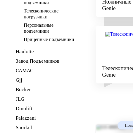
Ножничные 
подъемники
Genie
Телескопические
погрузчики
Персональные
подъемники
Прицепные подъемники
Haulotte
Завод Подъемников
Телескопиче
САМАС
Genie
Gjj
Bocker
JLG
Dinolift
Palazzani
Нова
Snorkel