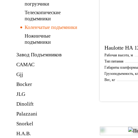
погрузчики
Телескопические
подъемники
Коленчатые подъемники
Ножничные
подъемники
Haulotte
HA 1
Завод Подъемников
Рабочая высота, м
Тип питания
САМАС
Габариты платформы
Gjj
Грузоподъемность, к
Вес, кг
Bocker
JLG
Dinolift
Palazzani
Snorkel
H.A.B.