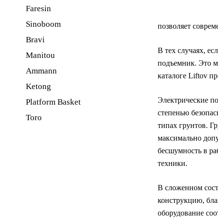
Faresin
Sinoboom
позволяет соврем
Bravi
В тех случаях, е
Manitou
подъемник. Это м
Ammann
каталоге Liftov 
Ketong
Электрические по
Platform Basket
степенью безопас
Toro
типах грунтов. Г
максимально допу
бесшумность в ра
техники.
В сложенном сост
конструкцию, бла
оборудование соо