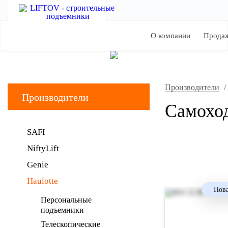
О компании
Прода
Производители
/
Производители
Самоход
SAFI
NiftyLift
Genie
Haulotte
Нова
Персональные
подъемники
Телескопические