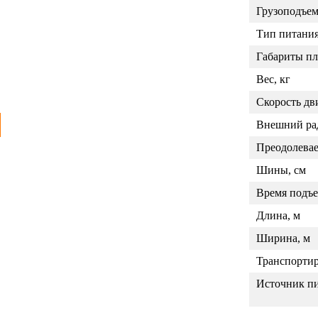
Грузоподъем
Тип питани
Габариты п
Вес, кг
Скорость дв
Внешний рад
Преодолева
Шины, см
Время подъе
Длина, м
Ширина, м
Транспортир
Источник п