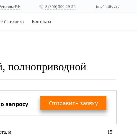
info@liftov.ru
Регионы РФ
8 (800) 500-29-52
Б/У Техника
Контакты
й, полноприводной
Отправить заявку
о запросу
Вы получите коммерческое предложение
ота, м
15
с актуальными ценами, сроками поставки,