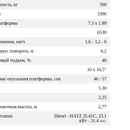
дополнительной информацией по
ность, кг
500
гарантийному и сервисному
я
3396
обслуживанию приобретаемой у нас
латформы
7.3 x 1.89
техники.
6530
ижения, км/ч
1,6 - 3,2 - 6
иус поворота, м
6,2
емый подъем, %
40
10 x 16,5”
ма/ опускания платформы, сек
46 / 57
5.30
2.25
овочная высота, м
2,77
итания
Diesel - HATZ 2L41C, 23.1
кВт - 31.4 л.с.