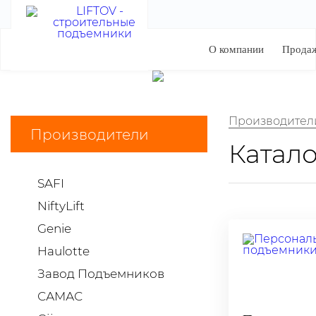
О компании
Прода
Производител
Производители
Катало
SAFI
NiftyLift
Genie
Haulotte
Завод Подъемников
САМАС