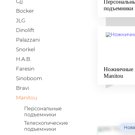
Gjj
Персональн
подъемники 
Bocker
JLG
Dinolift
Palazzani
Snorkel
H.A.B.
Faresin
Ножничные 
Manitou
Sinoboom
Bravi
Manitou
Персональные
подъемники
Телескопические
Нова
подъемники