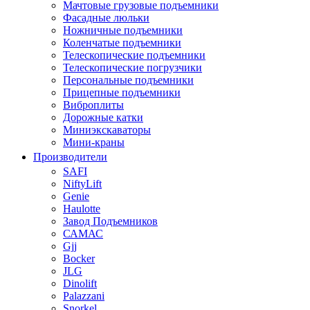
Мачтовые грузовые подъемники
Фасадные люльки
Ножничные подъемники
Коленчатые подъемники
Телескопические подъемники
Телескопические погрузчики
Персональные подъемники
Прицепные подъемники
Виброплиты
Дорожные катки
Миниэкскаваторы
Мини-краны
Производители
SAFI
NiftyLift
Genie
Haulotte
Завод Подъемников
САМАС
Gjj
Bocker
JLG
Dinolift
Palazzani
Snorkel