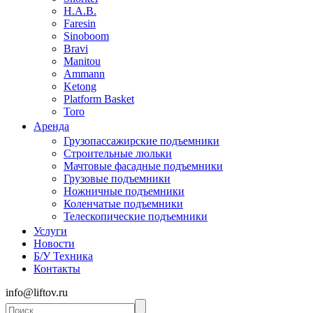
H.A.B.
Faresin
Sinoboom
Bravi
Manitou
Ammann
Ketong
Platform Basket
Toro
Аренда
Грузопассажирские подъемники
Строительные люльки
Мачтовые фасадные подъемники
Грузовые подъемники
Ножничные подъемники
Коленчатые подъемники
Телескопические подъемники
Услуги
Новости
Б/У Техника
Контакты
info@liftov.ru