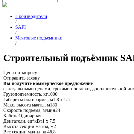
Производители
/
SAFI
/
Мачтовые подъемники
/
Строительный подъёмник S
Цена по запросу
Отправить заявку
Вы получите коммерческое предложение
с актуальными ценами, сроками поставки, дополнительной и
Грузоподъемность, кг
1000
Габариты платформы, м
1.8 x 1.5
Макс. высота мачты, м
180
Скорость подъема, м/мин
24
Кабина
Одинарная
Двигатели, ед*кВт
1 х 7.5
Высота секции мачты, м
2
Вес секции мачты, кг
46,8