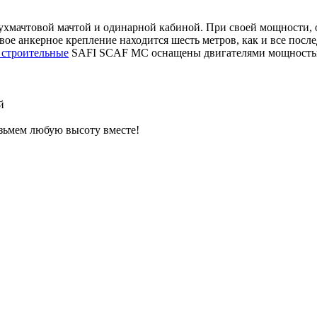
мачтовой мачтой и одинарной кабиной. При своей мощности, он
вое анкерное крепление находится шесть метров, как и все пос
строительные
SAFI SCAF MC оснащены двигателями мощностью 1
й
озьмем любую высоту вместе!