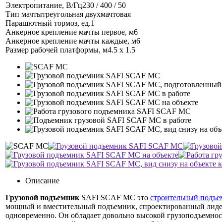
Электропитание, В/Гц
230 / 400 / 50
Тип мачты
треугольная двухмачтовая
Парашютный тормоз, ед.
1
Анкерное крепление мачты первое, м
6
Анкерное крепление мачты каждые, м
6
Размер рабочей платформы, м
4.5 x 1.5
Описание
Грузовой подъемник
SAFI SCAF MC это
строительный подъе
мощный и вместительный подъемник, спроектированный лид
одновременно. Он обладает довольно высокой грузоподъемност