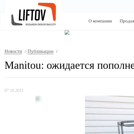
О компании
Прода
Новости
/
Публикации
/
Manitou: ожидается пополне
07.10.2021